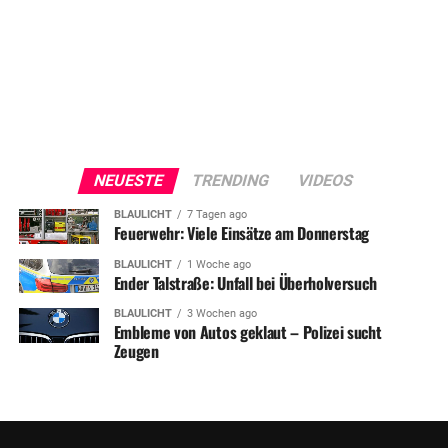
NEUESTE
TRENDING
VIDEOS
BLAULICHT
7 Tagen ago
Feuerwehr: Viele Einsätze am Donnerstag
BLAULICHT
1 Woche ago
Ender Talstraße: Unfall bei Überholversuch
BLAULICHT
3 Wochen ago
Embleme von Autos geklaut – Polizei sucht
Zeugen