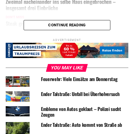
Zweimal nacheinander ins selbe Haus eingebrochen –
insgesamt drei Einbrüche
DON'T MISS
Steak gebraten – Feuerwehr musste lüften
CONTINUE READING
ADVERTISEMENT
YOU MAY LIKE
Feuerwehr: Viele Einsätze am Donnerstag
Ender Talstraße: Unfall bei Überholversuch
Embleme von Autos geklaut – Polizei sucht
Zeugen
Ender Talstraße: Auto kommt von Straße ab