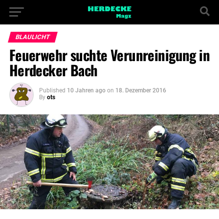
BLAULICHT
Feuerwehr suchte Verunreinigung in
Herdecker Bach
Published
10 Jahren ago
on
18. Dezember 2016
By
ots