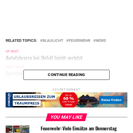
RELATED TOPICS:
BLAULICHT
FEUERWEHR
NEWS
UP NEXT
Autofahrerin bei Unfall leicht verletzt
DON'T MISS
Sporthalle mit Farbe beschmiert
CONTINUE READING
ADVERTISEMENT
YOU MAY LIKE
Feuerwehr: Viele Einsätze am Donnerstag