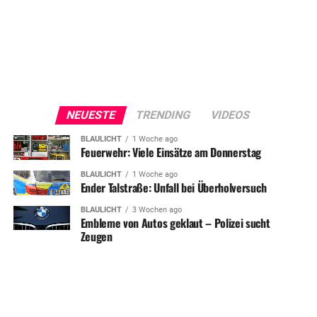
NEUESTE
TRENDING
VIDEOS
BLAULICHT
1 Woche ago
Feuerwehr: Viele Einsätze am Donnerstag
BLAULICHT
1 Woche ago
Ender Talstraße: Unfall bei Überholversuch
BLAULICHT
3 Wochen ago
Embleme von Autos geklaut – Polizei sucht
Zeugen
SHARE
TWEET