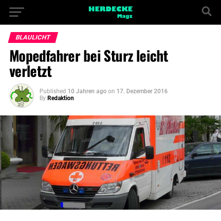
BLAULICHT
Mopedfahrer bei Sturz leicht
verletzt
Published
10 Jahren ago
on
17. Dezember 2016
By
Redaktion