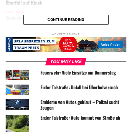
Überfall auf Kiosk
DON'T MISS
Seniorin beklaut – Polizei warnt vor Trickdieben
CONTINUE READING
ADVERTISEMENT
YOU MAY LIKE
Feuerwehr: Viele Einsätze am Donnerstag
Ender Talstraße: Unfall bei Überholversuch
Embleme von Autos geklaut – Polizei sucht
Zeugen
Ender Talstraße: Auto kommt von Straße ab