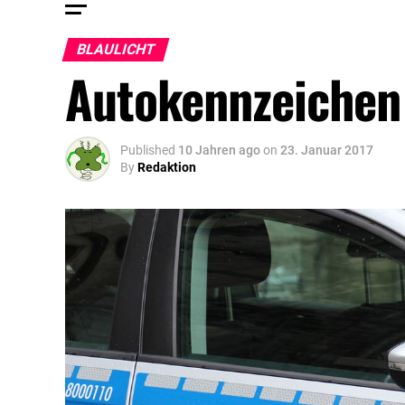
BLAULICHT
Autokennzeichen
Published
10 Jahren ago
on
23. Januar 2017
By
Redaktion