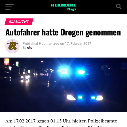
BLAULICHT
Autofahrer hatte Drogen genommen
Published
9 Jahren ago
on
17. Februar 2017
By
ots
Am 17.02.2017, gegen 01.15 Uhr, hielten Polizeibeamte