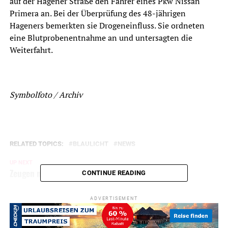
auf der Hagener Straße den Fahrer eines Pkw Nissan
Primera an. Bei der Überprüfung des 48-jährigen
Hageners bemerkten sie Drogeneinfluss. Sie ordneten
eine Blutprobenentnahme an und untersagten die
Weiterfahrt.
Symbolfoto / Archiv
RELATED TOPICS:
BLAULICHT
NEWS
UP NEXT
Zeugen nach Unfallflucht gesucht
CONTINUE READING
DON'T MISS
Carport angefahren und abgehauen
ADVERTISEMENT