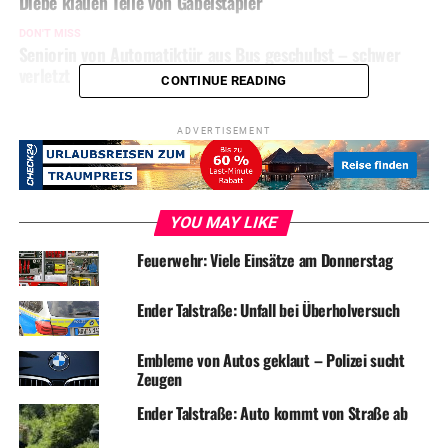
Diebe klauen Teile von Gabelstapler
DON'T MISS
Seniorin von Automatiktür aus Bus geschubst – schwer
verletzt
CONTINUE READING
ADVERTISEMENT
YOU MAY LIKE
Feuerwehr: Viele Einsätze am Donnerstag
Ender Talstraße: Unfall bei Überholversuch
Embleme von Autos geklaut – Polizei sucht
Zeugen
Ender Talstraße: Auto kommt von Straße ab