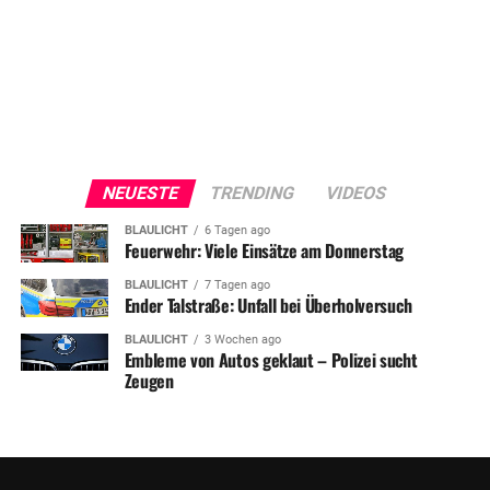
NEUESTE
TRENDING
VIDEOS
BLAULICHT
6 Tagen ago
Feuerwehr: Viele Einsätze am Donnerstag
BLAULICHT
7 Tagen ago
Ender Talstraße: Unfall bei Überholversuch
BLAULICHT
3 Wochen ago
Embleme von Autos geklaut – Polizei sucht
Zeugen