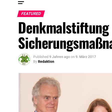
FEATURED
Denkmalstiftung 
Sicherungsmaßn
Published
9 Jahren ago
on
9. März 2017
By
Redaktion