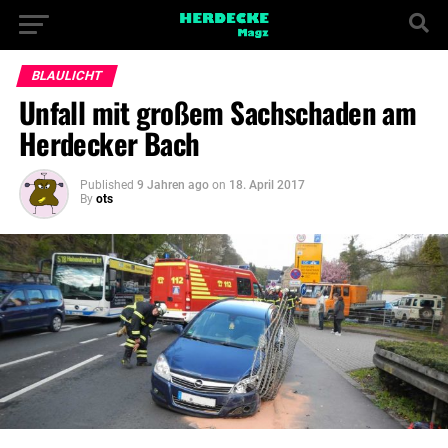
BLAULICHT
Unfall mit großem Sachschaden am
Herdecker Bach
Published
9 Jahren ago
on
18. April 2017
By
ots