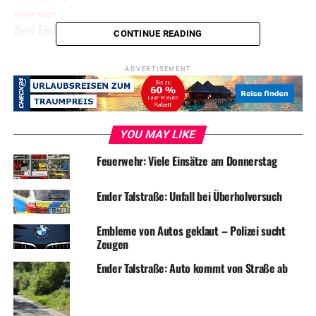
DON'T MISS
Zwei Einbruchsversuche am Wochenende
CONTINUE READING
ADVERTISEMENT
YOU MAY LIKE
Feuerwehr: Viele Einsätze am Donnerstag
Ender Talstraße: Unfall bei Überholversuch
Embleme von Autos geklaut – Polizei sucht
Zeugen
Ender Talstraße: Auto kommt von Straße ab