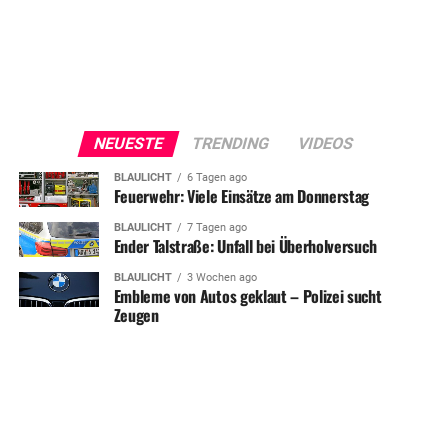
NEUESTE
TRENDING
VIDEOS
BLAULICHT
6 Tagen ago
Feuerwehr: Viele Einsätze am Donnerstag
BLAULICHT
7 Tagen ago
Ender Talstraße: Unfall bei Überholversuch
BLAULICHT
3 Wochen ago
Embleme von Autos geklaut – Polizei sucht
Zeugen
SHARE
TWEET