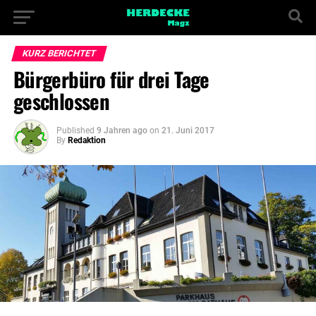
KURZ BERICHTET
Bürgerbüro für drei Tage
geschlossen
Published
9 Jahren ago
on
21. Juni 2017
By
Redaktion