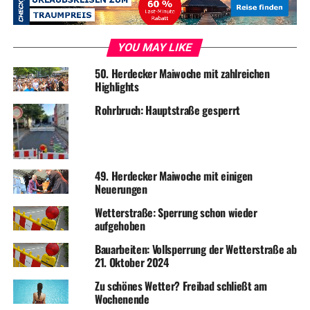
zur Klima-Partnerstadt
DON'T MISS
Zwei Vollsperrungen am Nacken: Schubertweg und
YOU MAY LIKE
Tulpenweg
50. Herdecker Maiwoche mit zahlreichen
Highlights
Rohrbruch: Hauptstraße gesperrt
49. Herdecker Maiwoche mit einigen
Neuerungen
Wetterstraße: Sperrung schon wieder
aufgehoben
Bauarbeiten: Vollsperrung der Wetterstraße ab
21. Oktober 2024
Zu schönes Wetter? Freibad schließt am
Wochenende