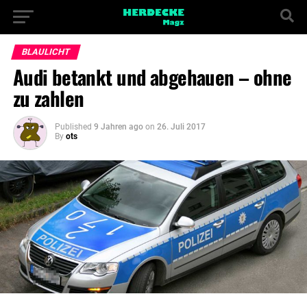
BLAULICHT
Audi betankt und abgehauen – ohne
zu zahlen
Published
9 Jahren ago
on
26. Juli 2017
By
ots