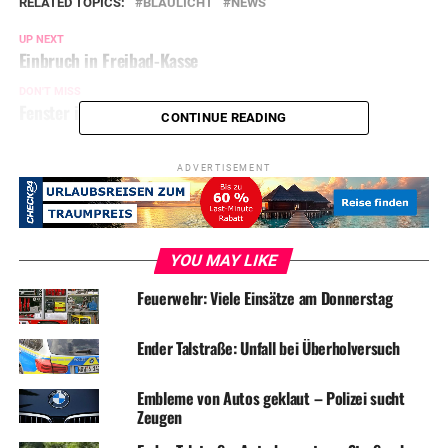
RELATED TOPICS:
BLAULICHT
NEWS
UP NEXT
Einbruch in Freibad-Kasse
DON'T MISS
Fenster in Vereinsheim eingeworfen
CONTINUE READING
ADVERTISEMENT
YOU MAY LIKE
Feuerwehr: Viele Einsätze am Donnerstag
Ender Talstraße: Unfall bei Überholversuch
Embleme von Autos geklaut – Polizei sucht
Zeugen