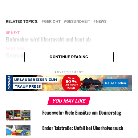
RELATED TOPICS:
GERICHT
GESUNDHEIT
NEWS
UP NEXT
Einbrecher wird überrascht und haut ab
DON'T MISS
Einbruch in Freibad-Kasse
CONTINUE READING
ADVERTISEMENT
YOU MAY LIKE
Feuerwehr: Viele Einsätze am Donnerstag
Ender Talstraße: Unfall bei Überholversuch