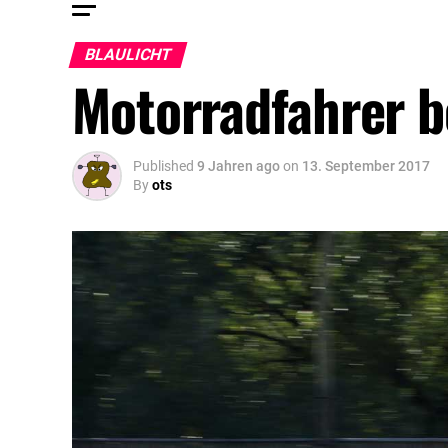
BLAULICHT
Motorradfahrer be
Published
9 Jahren ago
on
13. September 2017
By
ots