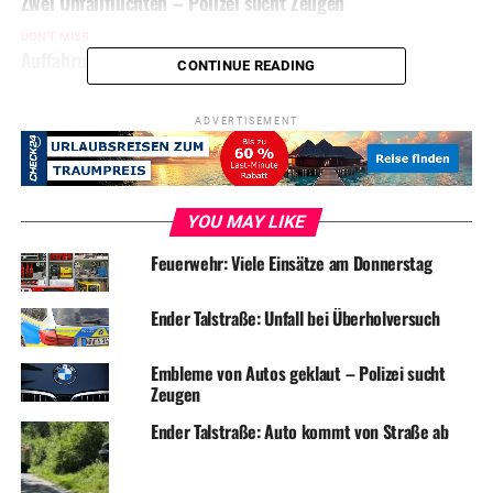
Zwei Unfallfluchten – Polizei sucht Zeugen
DON'T MISS
Auffahrunfall auf Ender Talstraße
CONTINUE READING
ADVERTISEMENT
YOU MAY LIKE
Feuerwehr: Viele Einsätze am Donnerstag
Ender Talstraße: Unfall bei Überholversuch
Embleme von Autos geklaut – Polizei sucht
Zeugen
Ender Talstraße: Auto kommt von Straße ab