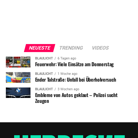
NEUESTE
TRENDING
VIDEOS
BLAULICHT
6 Tagen ago
Feuerwehr: Viele Einsätze am Donnerstag
BLAULICHT
1 Woche ago
Ender Talstraße: Unfall bei Überholversuch
BLAULICHT
3 Wochen ago
Embleme von Autos geklaut – Polizei sucht
Zeugen