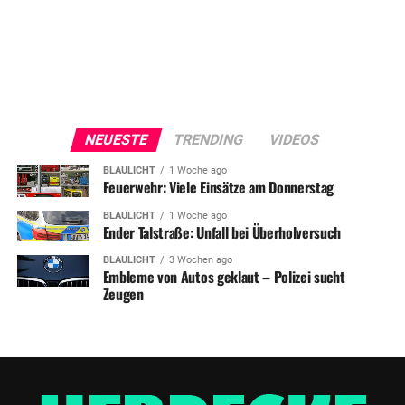
NEUESTE
TRENDING
VIDEOS
BLAULICHT
1 Woche ago
Feuerwehr: Viele Einsätze am Donnerstag
BLAULICHT
1 Woche ago
Ender Talstraße: Unfall bei Überholversuch
BLAULICHT
3 Wochen ago
Embleme von Autos geklaut – Polizei sucht
Zeugen