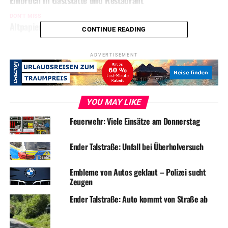
Einbruch in Gaststätte und Restaurant
DON'T MISS
Altpapiercontainer brannte in der Bahnhofstraße
CONTINUE READING
ADVERTISEMENT
YOU MAY LIKE
Feuerwehr: Viele Einsätze am Donnerstag
Ender Talstraße: Unfall bei Überholversuch
Embleme von Autos geklaut – Polizei sucht
Zeugen
Ender Talstraße: Auto kommt von Straße ab