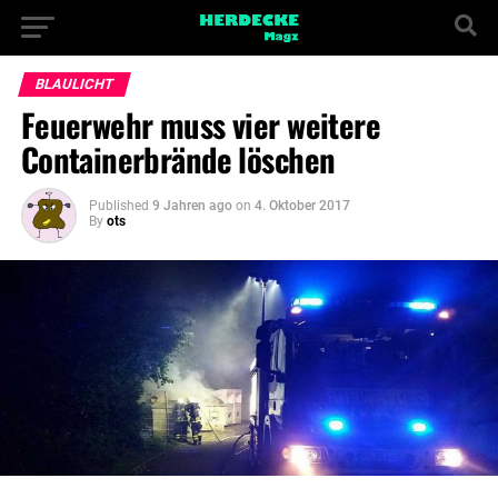
BLAULICHT
Feuerwehr muss vier weitere
Containerbrände löschen
Published
9 Jahren ago
on
4. Oktober 2017
By
ots