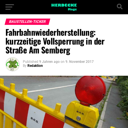
BAUSTELLEN-TICKER
Fahrbahnwiederherstellung:
kurzzeitige Vollsperrung in der
Straße Am Semberg
Published
9 Jahren ago
on
9. November 2017
By
Redaktion