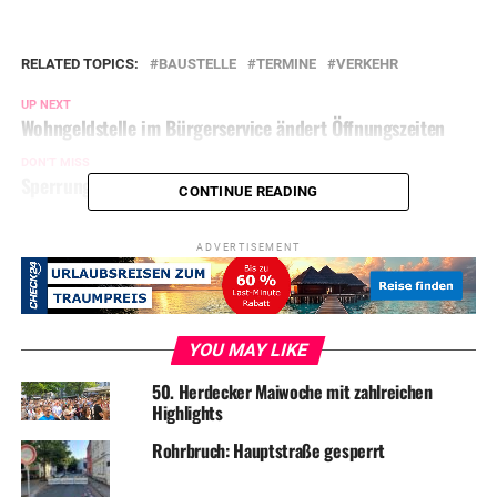
RELATED TOPICS:
BAUSTELLE
TERMINE
VERKEHR
UP NEXT
Wohngeldstelle im Bürgerservice ändert Öffnungszeiten
DON'T MISS
Sperrung des Seeweges verlängert sich
CONTINUE READING
ADVERTISEMENT
YOU MAY LIKE
50. Herdecker Maiwoche mit zahlreichen
Highlights
Rohrbruch: Hauptstraße gesperrt