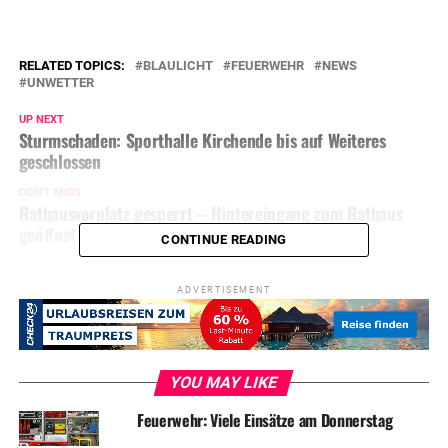
RELATED TOPICS:
BLAULICHT
FEUERWEHR
NEWS
UNWETTER
UP NEXT
Sturmschaden: Sporthalle Kirchende bis auf Weiteres
geschlossen
DON'T MISS
Rathausvorplatz gesperrt – Hintereingang zum Rathaus
geöffnet
CONTINUE READING
ADVERTISEMENT
YOU MAY LIKE
Feuerwehr: Viele Einsätze am Donnerstag