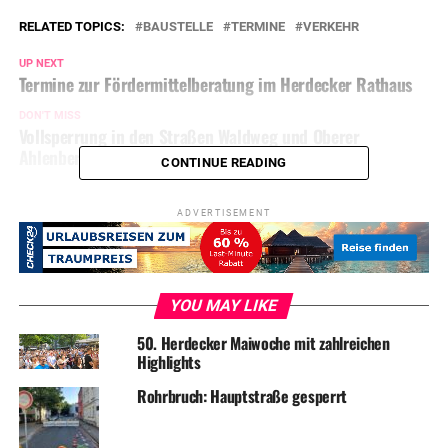
RELATED TOPICS:
BAUSTELLE
TERMINE
VERKEHR
UP NEXT
Termine zur Fördermittelberatung im Herdecker Rathaus
DON'T MISS
Vollsperrung in den Straßen Waldweg und Oberer
Ahlenbergweg
CONTINUE READING
ADVERTISEMENT
YOU MAY LIKE
50. Herdecker Maiwoche mit zahlreichen
Highlights
Rohrbruch: Hauptstraße gesperrt