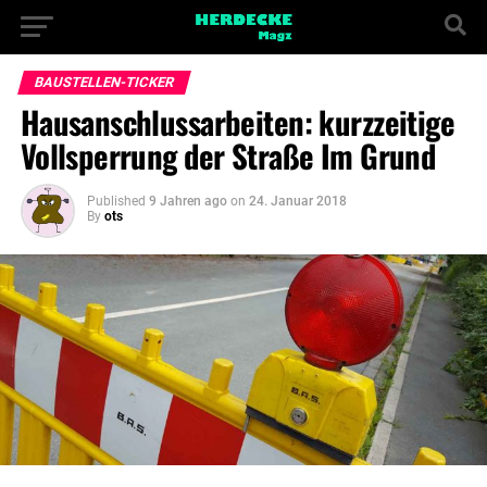
BAUSTELLEN-TICKER
Hausanschlussarbeiten: kurzzeitige
Vollsperrung der Straße Im Grund
Published
9 Jahren ago
on
24. Januar 2018
By
ots