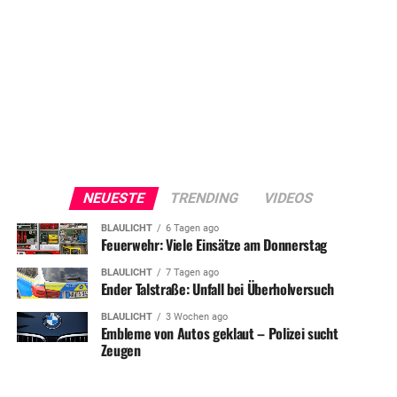
NEUESTE
TRENDING
VIDEOS
BLAULICHT
6 Tagen ago
Feuerwehr: Viele Einsätze am Donnerstag
BLAULICHT
7 Tagen ago
Ender Talstraße: Unfall bei Überholversuch
BLAULICHT
3 Wochen ago
Embleme von Autos geklaut – Polizei sucht
Zeugen