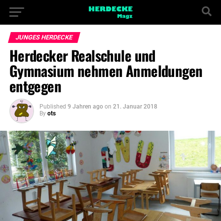
JUNGES HERDECKE
Herdecker Realschule und
Gymnasium nehmen Anmeldungen
entgegen
Published
9 Jahren ago
on
21. Januar 2018
By
ots