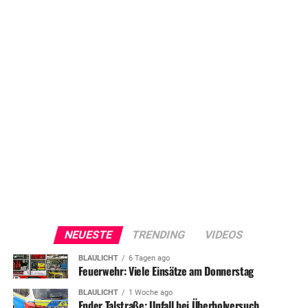
NEUESTE
TRENDING
VIDEOS
BLAULICHT
6 Tagen ago
Feuerwehr: Viele Einsätze am Donnerstag
BLAULICHT
1 Woche ago
Ender Talstraße: Unfall bei Überholversuch