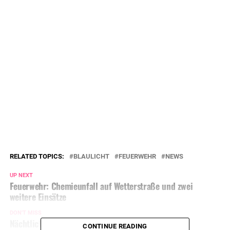
RELATED TOPICS:
BLAULICHT
FEUERWEHR
NEWS
UP NEXT
Feuerwehr: Chemieunfall auf Wetterstraße und zwei
weitere Einsätze
DON'T MISS
Nächtlicher Stromausfall in mehreren Stadtteilen
CONTINUE READING