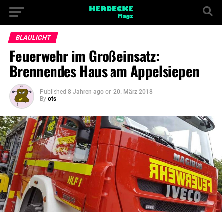
BLAULICHT
Feuerwehr im Großeinsatz:
Brennendes Haus am Appelsiepen
Published
8 Jahren ago
on
20. März 2018
By
ots