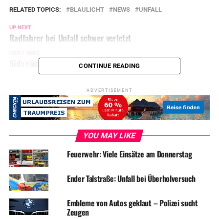
RELATED TOPICS:
BLAULICHT
NEWS
UNFALL
UP NEXT
Radfahrer bei Unfall schwer verletzt
DON'T MISS
Kids räumen auf: „Bach-Putz-Aktion“
CONTINUE READING
ADVERTISEMENT
YOU MAY LIKE
Feuerwehr: Viele Einsätze am Donnerstag
Ender Talstraße: Unfall bei Überholversuch
Embleme von Autos geklaut – Polizei sucht
Zeugen