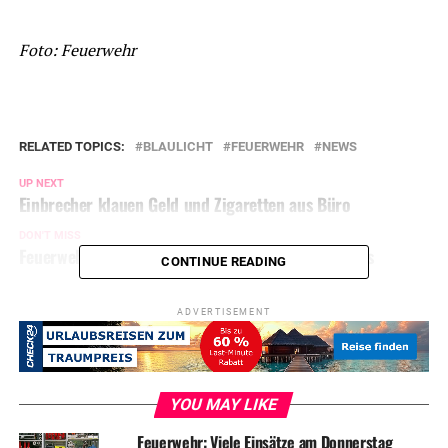
Foto: Feuerwehr
RELATED TOPICS:
BLAULICHT
FEUERWEHR
NEWS
UP NEXT
Einbrecher klauen Geld und Zigaretten aus Büro
DON'T MISS
Feuerwehr: Einsätze in Mühlencenter und Hochhaus
CONTINUE READING
ADVERTISEMENT
YOU MAY LIKE
Feuerwehr: Viele Einsätze am Donnerstag