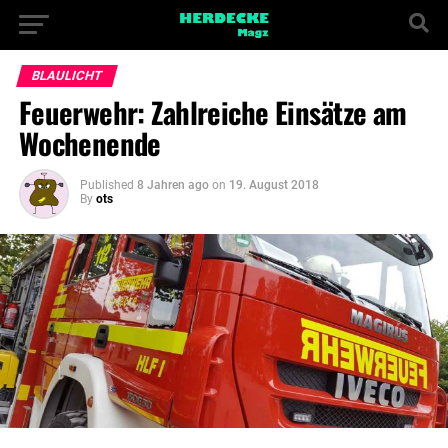
BLAULICHT
Feuerwehr: Zahlreiche Einsätze am
Wochenende
Published
8 Jahren ago
on
19. August 2018
By
ots