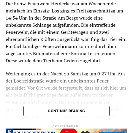
Die Freiw. Feuerwehr Herdecke war am Wochenende
mehrfach im Einsatz: Los ging es Freitagnachmittag um
14:34 Uhr. In der Straße Am Berge wurde eine
unbekannte Schlange aufgefunden. Die eintreffende
Feuerwehr, die mit einem Gerätewagen und zwei
ehrenamtlichen Kräften ausgerückt war, fing das Tier ein.
Ein fachkundiger Feuerwehrmann konnte durch ihm
zugesandtes Bildmaterial eine Kornnatter erkennen.
Diese wurde dem Tierheim Gedern zugeführt.
Weiter ging es in der Nacht zu Samstag um 0:27 Uhr. Aus
der Loerfeldstraße wurde ein unbekanntes Feuer
gemeldet. Vor Ort wurde festgestellt, dass es sich hier um
ein beaufsichtigtes Lagerfeuer auf einem trockenen
Wiesenbereich handelte. Das Feuer rundete einen
gemütlichen Grillabend ab. Der Einsatzleiter klärte die
CONTINUE READING
Anwesenden über eine mögliche Ausbreitungsgefahr –
durch die immer noch trockenen Gräser und Wälder – auf.
ADVERTISEMENT
Der Einsatzleiter bat darum, dass Feuer zu löschen. Dem