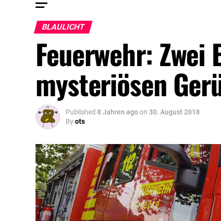
BLAULICHT
Feuerwehr: Zwei 
mysteriösen Ger
Published
8 Jahren ago
on
30. August 2018
By
ots