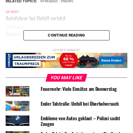
RELATED TOPICS:
FREIBAD
NEWS
UP NEXT
Autofahrer bei Unfall verletzt
DON'T MISS
Deppen beschmieren Spielplatz mit Farbe
CONTINUE READING
ADVERTISEMENT
YOU MAY LIKE
Feuerwehr: Viele Einsätze am Donnerstag
Ender Talstraße: Unfall bei Überholversuch
Embleme von Autos geklaut – Polizei sucht
Zeugen