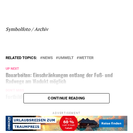
Symbolfoto / Archiv
RELATED TOPICS:
NEWS
UMWELT
WETTER
UP NEXT
Bauarbeiten: Einschränkungen entlang der Fuß- und
Radwege am Viadukt möglich
DON'T MISS
Fortbildung: Standesamt Dienstag geschlossen
CONTINUE READING
ADVERTISEMENT