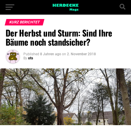
KURZ BERICHTET
Der Herbst und Sturm: Sind Ihre
Bäume noch standsicher?
Published
8 Jahren ago
on
2. November 2018
By
ots