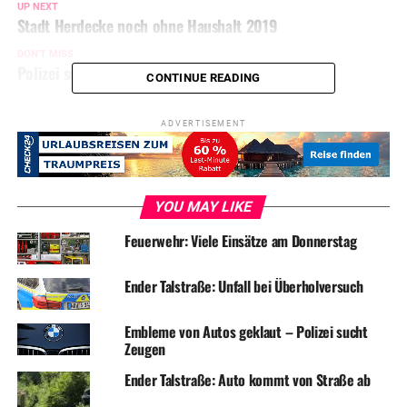
UP NEXT
Stadt Herdecke noch ohne Haushalt 2019
DON'T MISS
Polizei sucht Kneipen-Randalierer
CONTINUE READING
ADVERTISEMENT
YOU MAY LIKE
Feuerwehr: Viele Einsätze am Donnerstag
Ender Talstraße: Unfall bei Überholversuch
Embleme von Autos geklaut – Polizei sucht
Zeugen
Ender Talstraße: Auto kommt von Straße ab