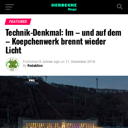
FEATURED
Technik-Denkmal: Im – und auf dem
– Koepchenwerk brennt wieder
Licht
Published
8 Jahren ago
on
11. Dezember 2018
By
Redaktion