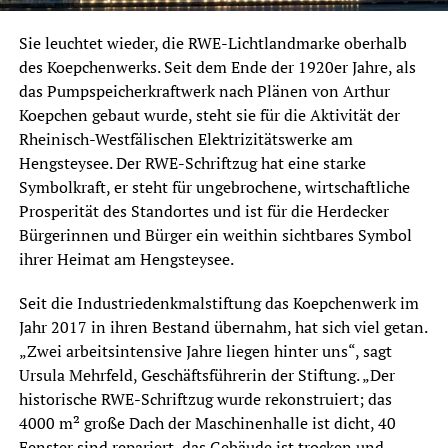
Sie leuchtet wieder, die RWE-Lichtlandmarke oberhalb
des Koepchenwerks. Seit dem Ende der 1920er Jahre, als
das Pumpspeicherkraftwerk nach Plänen von Arthur
Koepchen gebaut wurde, steht sie für die Aktivität der
Rheinisch-Westfälischen Elektrizitätswerke am
Hengsteysee. Der RWE-Schriftzug hat eine starke
Symbolkraft, er steht für ungebrochene, wirtschaftliche
Prosperität des Standortes und ist für die Herdecker
Bürgerinnen und Bürger ein weithin sichtbares Symbol
ihrer Heimat am Hengsteysee.
Seit die Industriedenkmalstiftung das Koepchenwerk im
Jahr 2017 in ihren Bestand übernahm, hat sich viel getan.
„Zwei arbeitsintensive Jahre liegen hinter uns“, sagt
Ursula Mehrfeld, Geschäftsführerin der Stiftung. „Der
historische RWE-Schriftzug wurde rekonstruiert; das
4000 m² große Dach der Maschinenhalle ist dicht, 40
Fenster sind repariert, das Gebäude ist trocken und