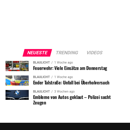
NEUESTE
TRENDING
VIDEOS
BLAULICHT
1 Woche ago
Feuerwehr: Viele Einsätze am Donnerstag
BLAULICHT
1 Woche ago
Ender Talstraße: Unfall bei Überholversuch
BLAULICHT
3 Wochen ago
Embleme von Autos geklaut – Polizei sucht
Zeugen