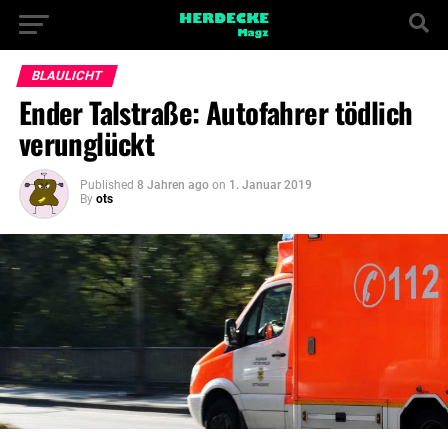
BLAULICHT
Ender Talstraße: Autofahrer tödlich
verunglückt
Published
8 Jahren ago
on
1. Januar 2019
By
ots