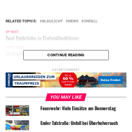
RELATED TOPICS:
BLAULICHT
NEWS
UNFALL
UP NEXT
Zwei Einbrüche in Einfamilienhäuser
DON'T MISS
Einbruch in Bürogebäude
CONTINUE READING
ADVERTISEMENT
YOU MAY LIKE
Feuerwehr: Viele Einsätze am Donnerstag
Ender Talstraße: Unfall bei Überholversuch