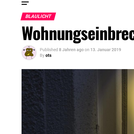
BLAULICHT
Wohnungseinbre
Published
8 Jahren ago
on
13. Januar 2019
By
ots