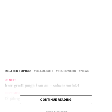
RELATED TOPICS:
BLAULICHT
FEUERWEHR
NEWS
UP NEXT
Irrer greift junge Frau an – schwer verletzt
DON'T MISS
12-jähriger Junge bei Unfall schwer verletzt
CONTINUE READING