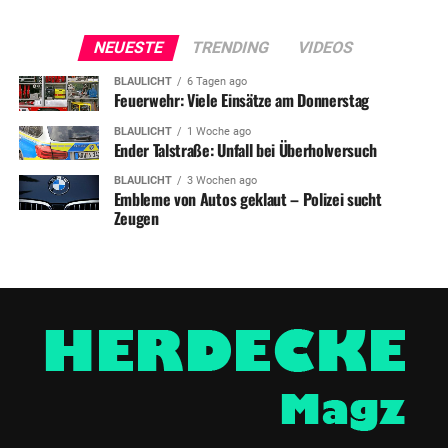
NEUESTE
TRENDING
VIDEOS
BLAULICHT
6 Tagen ago
Feuerwehr: Viele Einsätze am Donnerstag
BLAULICHT
1 Woche ago
Ender Talstraße: Unfall bei Überholversuch
BLAULICHT
3 Wochen ago
Embleme von Autos geklaut – Polizei sucht
Zeugen