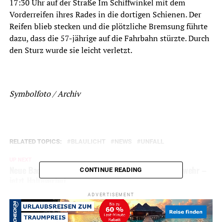
17:30 Uhr auf der Straße Im Schiffwinkel mit dem
Vorderreifen ihres Rades in die dortigen Schienen. Der
Reifen blieb stecken und die plötzliche Bremsung führte
dazu, dass die 57-jährige auf die Fahrbahn stürzte. Durch
den Sturz wurde sie leicht verletzt.
Symbolfoto / Archiv
RELATED TOPICS:
BLAULICHT
NEWS
UNFALL
UP NEXT
Neue Bachstraße: Parkende Autos behindern Feuerwehr –
CONTINUE READING
jetzt Halteverbot
ADVERTISEMENT
DON'T MISS
Wildunfall: Motorradfahrer verletzt – Reh tot