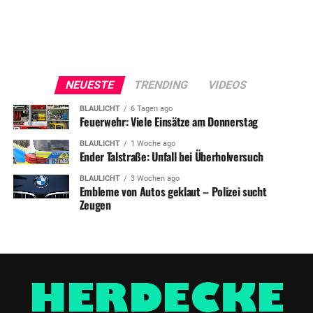
NEUESTE
TRENDING
VIDEOS
BLAULICHT
6 Tagen ago
Feuerwehr: Viele Einsätze am Donnerstag
BLAULICHT
1 Woche ago
Ender Talstraße: Unfall bei Überholversuch
BLAULICHT
3 Wochen ago
Embleme von Autos geklaut – Polizei sucht
Zeugen