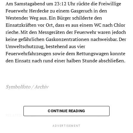
Am Samstagabend um 23:12 Uhr rückte die Freiwillige
Feuerwehr Herdecke zu einem Gasgeruch in den
Westender Weg aus. Ein Bürger schilderte den
Einsatzkräften vor Ort, dass es aus einem WC nach Chlor
rieche. Mit den Messgeräten der Feuerwehr waren jedoch
keine gefährlichen Gaskonzentrationen nachweisbar. Der
Umweltschutzzug, bestehend aus vier
Feuerwehrfahrzeugen sowie dem Rettungswagen konnte
den Einsatz nach rund einer halben Stunde abschließen.
Symbolfoto / Archiv
CONTINUE READING
RELATED TOPICS:
BLAULICHT
FEUERWEHR
NEWS
UP NEXT
ADVERTISEMENT
Zunftstraße: BMW-Cabrio geklaut