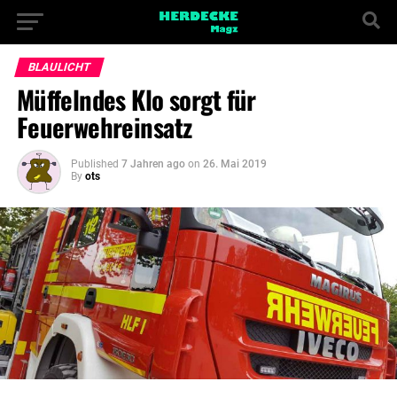
BLAULICHT
Müffelndes Klo sorgt für
Feuerwehreinsatz
Published
7 Jahren ago
on
26. Mai 2019
By
ots