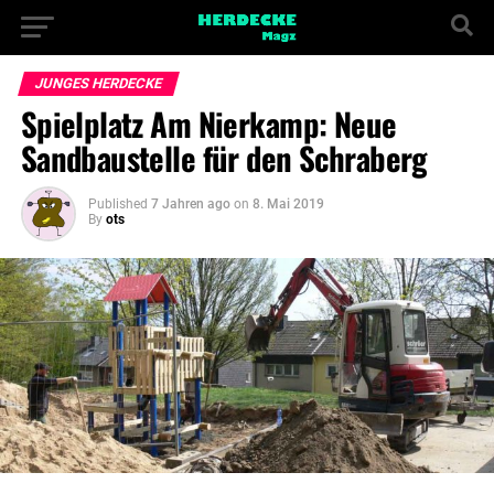
JUNGES HERDECKE
Spielplatz Am Nierkamp: Neue
Sandbaustelle für den Schraberg
Published
7 Jahren ago
on
8. Mai 2019
By
ots