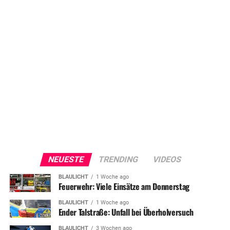
NEUESTE
TRENDING
VIDEOS
BLAULICHT
1 Woche ago
Feuerwehr: Viele Einsätze am Donnerstag
BLAULICHT
1 Woche ago
Ender Talstraße: Unfall bei Überholversuch
BLAULICHT
3 Wochen ago