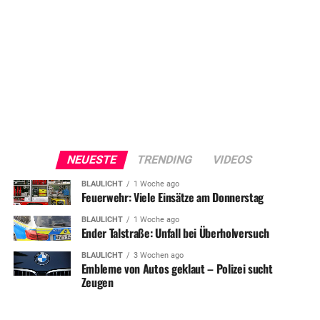
NEUESTE
TRENDING
VIDEOS
BLAULICHT
1 Woche ago
Feuerwehr: Viele Einsätze am Donnerstag
BLAULICHT
1 Woche ago
Ender Talstraße: Unfall bei Überholversuch
BLAULICHT
3 Wochen ago
Embleme von Autos geklaut – Polizei sucht
Zeugen