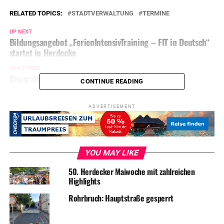
RELATED TOPICS:
STADTVERWALTUNG
TERMINE
UP NEXT
Bildungsangebot „FerienIntensivTraining – FIT in Deutsch“
startet in Herdecke
DON'T MISS
Reparaturen: Turnhalle Schraberg geschlossen
CONTINUE READING
ADVERTISEMENT
YOU MAY LIKE
50. Herdecker Maiwoche mit zahlreichen
Highlights
Rohrbruch: Hauptstraße gesperrt