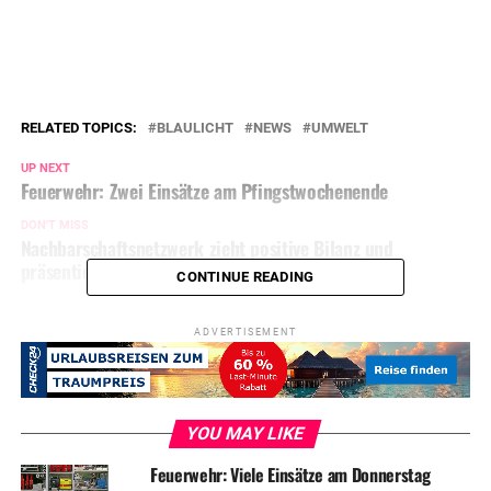
RELATED TOPICS:
BLAULICHT
NEWS
UMWELT
UP NEXT
Feuerwehr: Zwei Einsätze am Pfingstwochenende
DON'T MISS
Nachbarschaftsnetzwerk zieht positive Bilanz und
präsentiert interkulturellen Stadtplan
CONTINUE READING
ADVERTISEMENT
YOU MAY LIKE
Feuerwehr: Viele Einsätze am Donnerstag