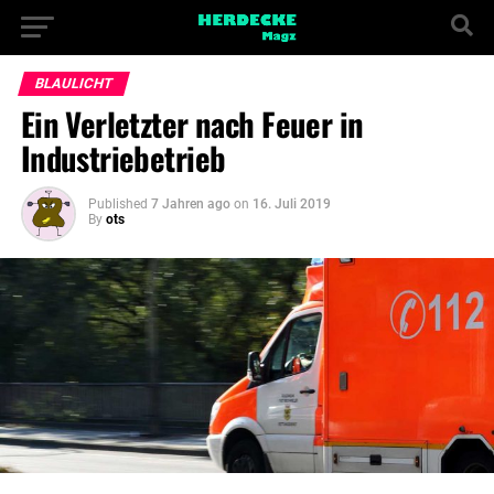
BLAULICHT
Ein Verletzter nach Feuer in
Industriebetrieb
Published
7 Jahren ago
on
16. Juli 2019
By
ots