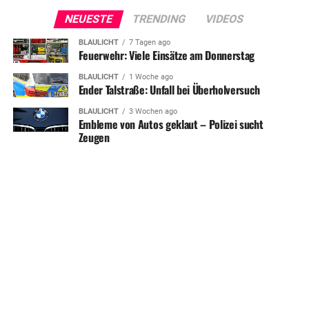
NEUESTE
TRENDING
VIDEOS
BLAULICHT
7 Tagen ago
Feuerwehr: Viele Einsätze am Donnerstag
BLAULICHT
1 Woche ago
Ender Talstraße: Unfall bei Überholversuch
BLAULICHT
3 Wochen ago
Embleme von Autos geklaut – Polizei sucht
Zeugen
SHARE
TWEET