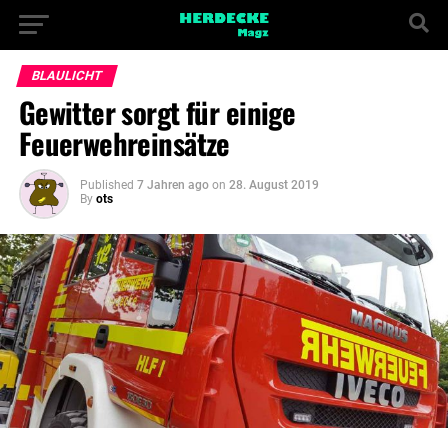
BLAULICHT
Gewitter sorgt für einige
Feuerwehreinsätze
Published
7 Jahren ago
on
28. August 2019
By
ots