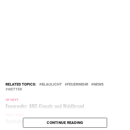
RELATED TOPICS:
BLAULICHT
FEUERWEHR
NEWS
WETTER
UP NEXT
Feuerwehr: ABC-Einsatz und Waldbrand
DON'T MISS
Autofahrer öffnet Tür – Radfahrer verletzt
CONTINUE READING