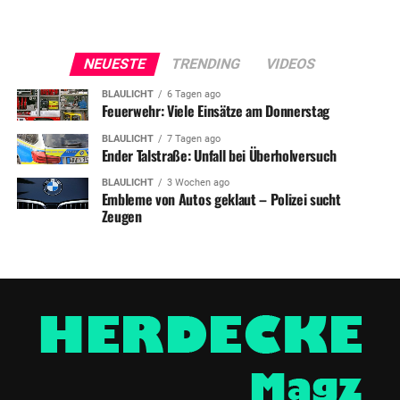
NEUESTE
TRENDING
VIDEOS
BLAULICHT
6 Tagen ago
Feuerwehr: Viele Einsätze am Donnerstag
BLAULICHT
7 Tagen ago
Ender Talstraße: Unfall bei Überholversuch
BLAULICHT
3 Wochen ago
Embleme von Autos geklaut – Polizei sucht
Zeugen