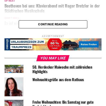
UP NEXT
Beethoven bei uns: Klavierabend mit Roger Dretzler in der
Städtischen Musikschule
DON'T MISS
Es ist wieder „Winterzauber“ in Herdecke
CONTINUE READING
ADVERTISEMENT
YOU MAY LIKE
50. Herdecker Maiwoche mit zahlreichen
Highlights
Weihnachtsgrüße aus dem Rathaus
Frohe Weihnachten: Bis Samstag nur gute