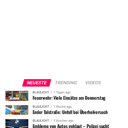
NEUESTE
TRENDING
VIDEOS
BLAULICHT
7 Tagen ago
Feuerwehr: Viele Einsätze am Donnerstag
BLAULICHT
1 Woche ago
Ender Talstraße: Unfall bei Überholversuch
BLAULICHT
3 Wochen ago
Embleme von Autos geklaut – Polizei sucht