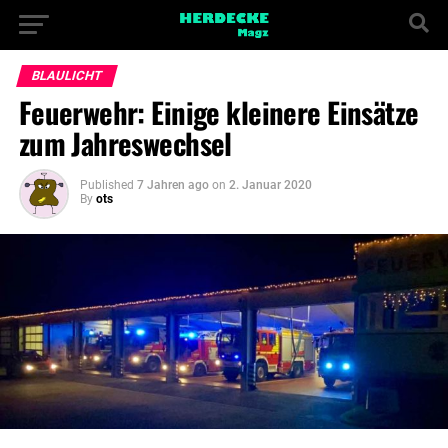
BLAULICHT
Feuerwehr: Einige kleinere Einsätze
zum Jahreswechsel
Published
7 Jahren ago
on
2. Januar 2020
By
ots