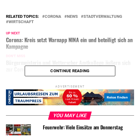
RELATED TOPICS:
CORONA
NEWS
STADTVERWALTUNG
WIRTSCHAFT
UP NEXT
Corona: Kreis setzt Warnapp NINA ein und beteiligt sich an
Kampagne
DON'T MISS
Bürgermeisterin und Wetterscher Amtkollege äußern sich
zur Corona-Krise
CONTINUE READING
ADVERTISEMENT
YOU MAY LIKE
Feuerwehr: Viele Einsätze am Donnerstag