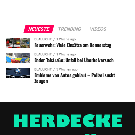
NEUESTE
TRENDING
VIDEOS
BLAULICHT
1 Woche ago
Feuerwehr: Viele Einsätze am Donnerstag
BLAULICHT
1 Woche ago
Ender Talstraße: Unfall bei Überholversuch
BLAULICHT
3 Wochen ago
Embleme von Autos geklaut – Polizei sucht
Zeugen