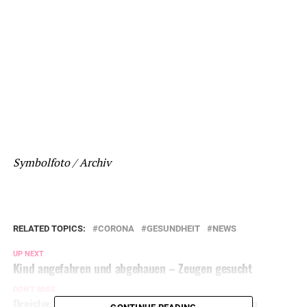
Symbolfoto / Archiv
RELATED TOPICS:
CORONA
GESUNDHEIT
NEWS
UP NEXT
Kind angefahren und abgehauen – Zeugen gesucht
DON'T MISS
Dreister Trickdieb klaut 2000 Euro bei 86-Jährigem