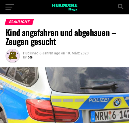
BLAULICHT
Kind angefahren und abgehauen –
Zeugen gesucht
Published
6 Jahren ago
on
10. März 2020
By
ots