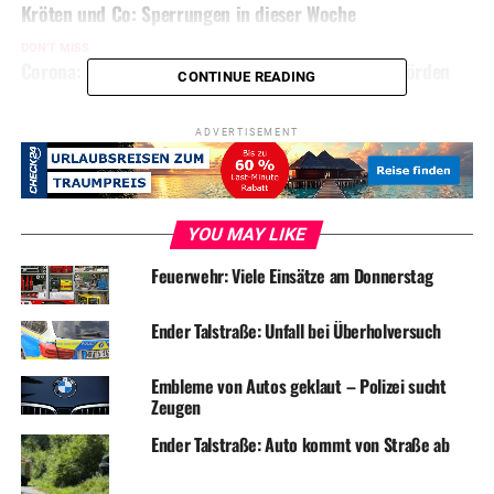
Kröten und Co: Sperrungen in dieser Woche
DON'T MISS
Corona: Neue Verdachtsfälle und Hinweise der Behörden
CONTINUE READING
ADVERTISEMENT
YOU MAY LIKE
Feuerwehr: Viele Einsätze am Donnerstag
Ender Talstraße: Unfall bei Überholversuch
Embleme von Autos geklaut – Polizei sucht
Zeugen
Ender Talstraße: Auto kommt von Straße ab