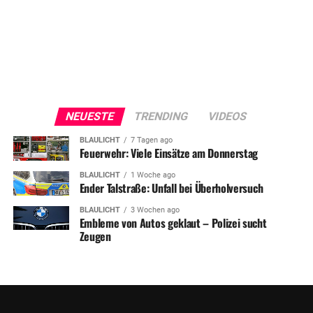
NEUESTE
TRENDING
VIDEOS
BLAULICHT
7 Tagen ago
Feuerwehr: Viele Einsätze am Donnerstag
BLAULICHT
1 Woche ago
Ender Talstraße: Unfall bei Überholversuch
BLAULICHT
3 Wochen ago
Embleme von Autos geklaut – Polizei sucht
Zeugen