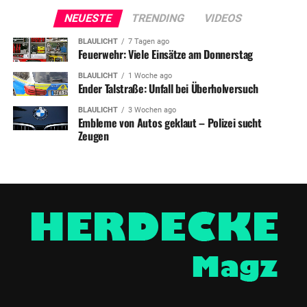
NEUESTE
TRENDING
VIDEOS
BLAULICHT
7 Tagen ago
Feuerwehr: Viele Einsätze am Donnerstag
BLAULICHT
1 Woche ago
Ender Talstraße: Unfall bei Überholversuch
BLAULICHT
3 Wochen ago
Embleme von Autos geklaut – Polizei sucht
Zeugen