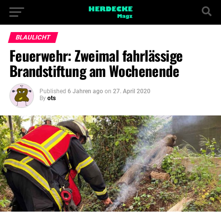
BLAULICHT
Feuerwehr: Zweimal fahrlässige
Brandstiftung am Wochenende
Published
6 Jahren ago
on
27. April 2020
By
ots