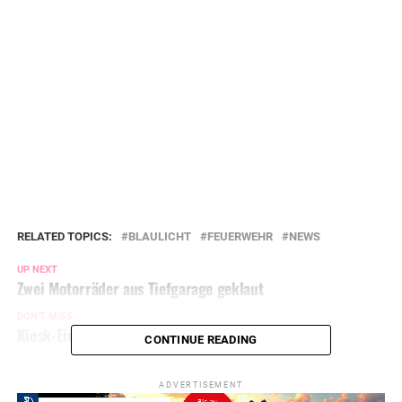
RELATED TOPICS:
BLAULICHT
FEUERWEHR
NEWS
UP NEXT
Zwei Motorräder aus Tiefgarage geklaut
DON'T MISS
Kiosk-Einbrecher klauen Zigaretten
CONTINUE READING
ADVERTISEMENT