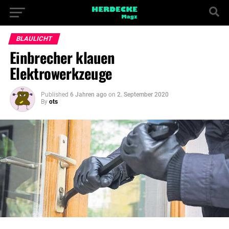
BLAULICHT
Einbrecher klauen
Elektrowerkzeuge
Published
6 Jahren ago
on
2. September 2020
By
ots