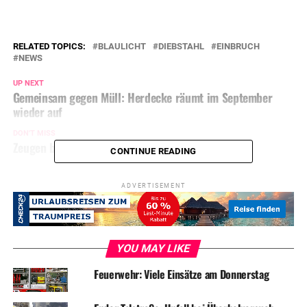
RELATED TOPICS:
BLAULICHT
DIEBSTAHL
EINBRUCH
NEWS
UP NEXT
Gemeinsam gegen Müll: Herdecke räumt im September
wieder auf
DON'T MISS
Zeugen beobachten Einbrecher an Einfamilienhaus
CONTINUE READING
ADVERTISEMENT
YOU MAY LIKE
Feuerwehr: Viele Einsätze am Donnerstag