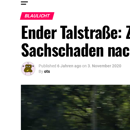
BLAULICHT
Ender Talstraße: 
Sachschaden nac
Published
6 Jahren ago
on
3. November 2020
By
ots