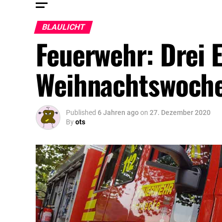
BLAULICHT
Feuerwehr: Drei 
Weihnachtswoch
Published
6 Jahren ago
on
27. Dezember 2020
By
ots