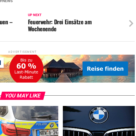
NEWS
UP NEXT
uen –
Feuerwehr: Drei Einsätze am
Wochenende
ADVERTISEMENT
YOU MAY LIKE