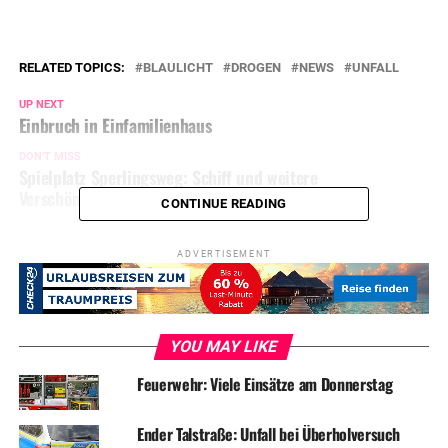
RELATED TOPICS:
BLAULICHT
DROGEN
NEWS
UNFALL
UP NEXT
Einbruch in Einfamilienhaus
DON'T MISS
Spielplatz Sperlingsweg: Schiff und weitere
Verschönerungen
CONTINUE READING
ADVERTISEMENT
YOU MAY LIKE
Feuerwehr: Viele Einsätze am Donnerstag
Ender Talstraße: Unfall bei Überholversuch