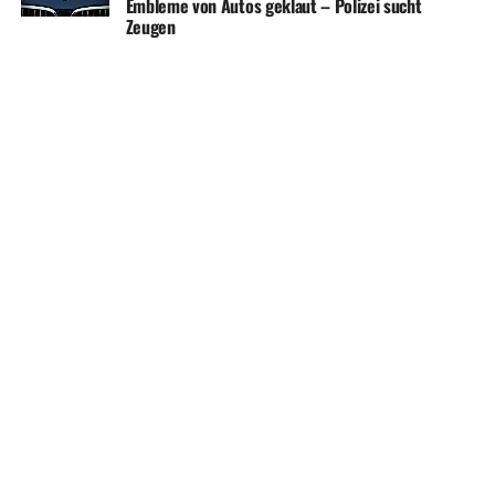
Embleme von Autos geklaut – Polizei sucht
Zeugen
SHARE
TWEET
HERDECKE MAGAZIN APP
KONTAKT
UNTERSTÜTZEN
IMPRESSUM / DISCLAIMER
DATENSCHUTZERKLÄRUNG
ÜBER UNS
WERBUNG