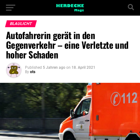
BLAULICHT
Autofahrerin gerät in den
Gegenverkehr – eine Verletzte und
hoher Schaden
Published
5 Jahren ago
on
18. April 2021
By
ots