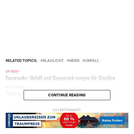
RELATED TOPICS:
BLAULICHT
NEWS
UNFALL
UP NEXT
Feuerwehr: Unfall und Gasgeruch sorgen für Einsätze
DON'T MISS
Feuerwehr bei Küchenbrand im Einsatz
CONTINUE READING
ADVERTISEMENT