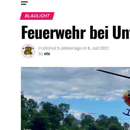
BLAULICHT
Feuerwehr bei Unf
Published
5 Jahren ago
on
8. Juli 2021
By
ots