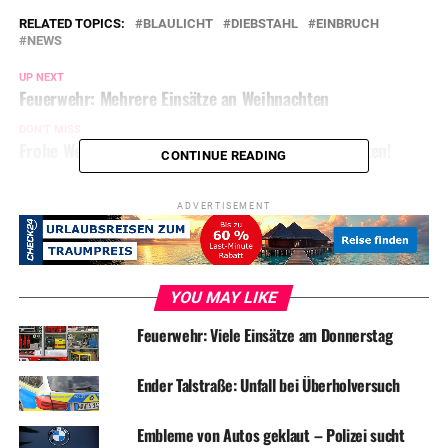
RELATED TOPICS:
BLAULICHT
DIEBSTAHL
EINBRUCH
NEWS
UP NEXT
Feuerwehr: Mehrere Einsätze an Weihnachten
DON'T MISS
Frohe Weihnachten: Bis Montag nur gute Nachrichten!
CONTINUE READING
ADVERTISEMENT
YOU MAY LIKE
Feuerwehr: Viele Einsätze am Donnerstag
Ender Talstraße: Unfall bei Überholversuch
Embleme von Autos geklaut – Polizei sucht