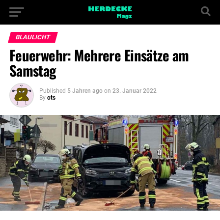
BLAULICHT
Feuerwehr: Mehrere Einsätze am
Samstag
Published
5 Jahren ago
on
23. Januar 2022
By
ots