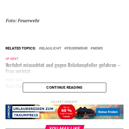
Foto: Feuerwehr
RELATED TOPICS:
BLAULICHT
FEUERWEHR
NEWS
UP NEXT
Vorfahrt missachtet und gegen Brückenpfeiler gefahren –
Frau verletzt
DON'T MISS
Auto übersehen: Zwei Verletzte nach Unfall
CONTINUE READING
ADVERTISEMENT
YOU MAY LIKE